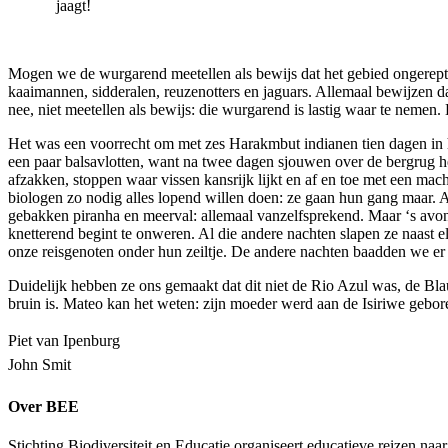
jaagt!
Mogen we de wurgarend meetellen als bewijs dat het gebied ongerept 
kaaimannen, sidderalen, reuzenotters en jaguars. Allemaal bewijzen da
nee, niet meetellen als bewijs: die wurgarend is lastig waar te neme
Het was een voorrecht om met zes Harakmbut indianen tien dagen in h
een paar balsavlotten, want na twee dagen sjouwen over de bergrug hee
afzakken, stoppen waar vissen kansrijk lijkt en af en toe met een mach
biologen zo nodig alles lopend willen doen: ze gaan hun gang maar. A
gebakken piranha en meerval: allemaal vanzelfsprekend. Maar ‘s avo
knetterend begint te onweren. Al die andere nachten slapen ze naast e
onze reisgenoten onder hun zeiltje. De andere nachten baadden we er
Duidelijk hebben ze ons gemaakt dat dit niet de Rio Azul was, de Bla
bruin is. Mateo kan het weten: zijn moeder werd aan de Isiriwe gebor
Piet van Ipenburg
John Smit
Over BEE
Stichting Biodiversiteit en Educatie organiseert educatieve reizen na