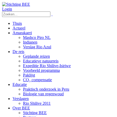
Login
Thuis
Actueel
Amarakaeri
Mashco Piro NL
Indianen
Verslag Rio Azul
De reis
Geplande reizen
Educatieve natuurreis
Expeditie Rio Shilive-Isiriwe
Voorbeeld programma
Paklijst
CO₂ compensatie
Educatie
Praktisch onderzoek in Peru
Biologie van regenwoud
Verslagen
Rio Shilive 2011
Over BEE
Stichting BEE