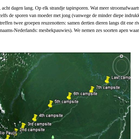
t, acht dagen lang. Op elk strandje tapirsporen. Wat meer stroomafwaa
 zelfs de sporen van moeder met jong (vanwege de minder diepe indrukk
effen twee groepen reuzenotters: samen dertien dieren langs dit ene rivi
inaams-Nederlands: mesbekpauwies). We nemen zes soorten apen waar, 