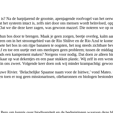
is? Na de harpijarend de grootste, apenjagende roofvogel van het oer
t het systeem intact is, zelfs niet door ons mensen wordt beïnvloed, op
n. Dat we die deze keer zagen, was gewoon mazzel. Die noteren we op ons
un bos door te brengen. Maak je geen zorgen, beetje overleg, kalm aa
n om in het stroomgebied van de Rio Shilive en de Rio Azul te komen, d
ete het bos in om rijpe bananen te oogsten, het nog steeds zichtbare be
f en toe een uurtje met ons meelopen geen probleem; tussen de middag 
nds een kampement maken? Nergens voor nodig. Dat doen ze alleen binn
lkaar op wat dekentjes en een paar stukken plastic. Wij zelf in een west
 in ons zweet. Volgende keer doen ook wij minder krampachtig: gewoon
uwe Rivier. ‘Belachelijke Spaanse naam voor de Isiriwe,’ vond Mateo. O
en toen er nog geen missionarissen, oliebaronnen en biologen bestonde
ar Peru om kennis over biodiversiteit en de bedreigingen waaraan deze b