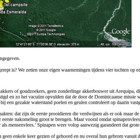
angegeven.
rept is? We zetten onze eigen waarnemingen tijdens vier tochten op een
akkers of goudzoekers, geen zonderlinge akkerbouwer uit Arequipa, d
stigd en zo het vacuüm opvulden dat de door de Dominicaanse missie 
een gezakte waterstand poelen en geulen controleert op daarin vastger
kten: dat zijn de eerste prooidieren die verdwijnen als er ook maar de g
 eerste nakomeling groot te brengen. Maar vooral omdat spinapenvlees 
ker als mensenvlees.’ Spinapen weer volop aanwezig garandeert dat grot
 geen enkele keer gezien of gehoord en nu overal hun gebrom vanuit d