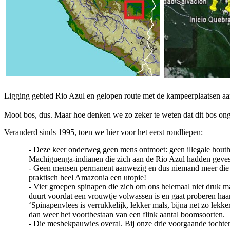
Ligging gebied Rio Azul en gelopen route met de kampeerplaatsen a
Mooi bos, dus. Maar hoe denken we zo zeker te weten dat dit bos onge
Veranderd sinds 1995, toen we hier voor het eerst rondliepen:
-
Deze keer onderweg geen mens ontmoet: geen illegale houth
Machiguenga-indianen die zich aan de Rio Azul hadden geve
-
Geen mensen permanent aanwezig en dus niemand meer die bij 
praktisch heel Amazonia een utopie!
-
Vier groepen spinapen die zich om ons helemaal niet druk maa
duurt voordat een vrouwtje volwassen is en gaat proberen haar
‘Spinapenvlees is verrukkelijk, lekker mals, bijna net zo lek
dan weer het voortbestaan van een flink aantal boomsoorten.
-
Die mesbekpauwies overal. Bij onze drie voorgaande tochten