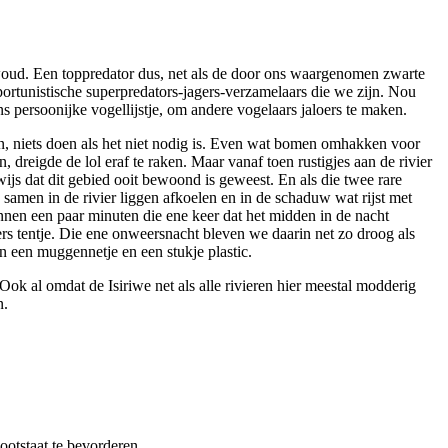
woud. Een toppredator dus, net als de door ons waargenomen zwarte
portunistische superpredators-jagers-verzamelaars die we zijn. Nou
 persoonijke vogellijstje, om andere vogelaars jaloers te maken.
n, niets doen als het niet nodig is. Even wat bomen omhakken voor
reigde de lol eraf te raken. Maar vanaf toen rustigjes aan de rivier
wijs dat dit gebied ooit bewoond is geweest. En als die twee rare
samen in de rivier liggen afkoelen en in de schaduw wat rijst met
en een paar minuten die ene keer dat het midden in de nacht
ers tentje. Die ene onweersnacht bleven we daarin net zo droog als
 een muggennetje en een stukje plastic.
ok al omdat de Isiriwe net als alle rivieren hier meestal modderig
n.
lootstaat te bevorderen.