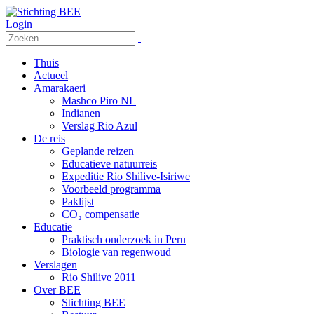
Login
Thuis
Actueel
Amarakaeri
Mashco Piro NL
Indianen
Verslag Rio Azul
De reis
Geplande reizen
Educatieve natuurreis
Expeditie Rio Shilive-Isiriwe
Voorbeeld programma
Paklijst
CO₂ compensatie
Educatie
Praktisch onderzoek in Peru
Biologie van regenwoud
Verslagen
Rio Shilive 2011
Over BEE
Stichting BEE