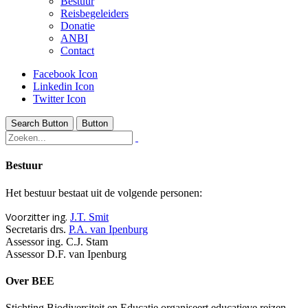
Bestuur
Reisbegeleiders
Donatie
ANBI
Contact
Facebook Icon
Linkedin Icon
Twitter Icon
Search Button
Button
Bestuur
Het bestuur bestaat uit de volgende personen:
Voorzitter ing.
J.T. Smit
Secretaris drs.
P.A. van Ipenburg
Assessor ing. C.J. Stam
Assessor D.F. van Ipenburg
Over BEE
Stichting Biodiversiteit en Educatie organiseert educatieve reizen